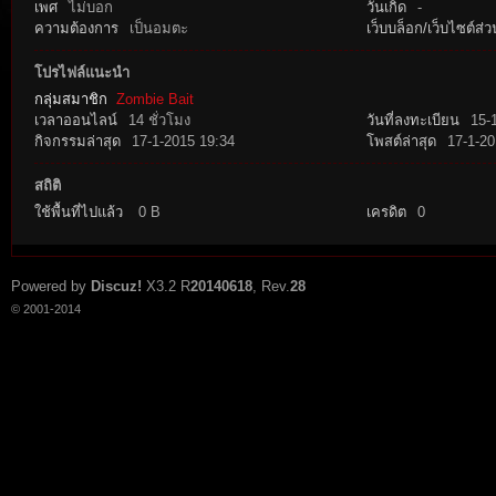
เพศ
ไม่บอก
วันเกิด
-
ความต้องการ
เป็นอมตะ
เว็บบล็อก/เว็บไซต์ส่ว
โปรไฟล์แนะนำ
กลุ่มสมาชิก
Zombie Bait
เวลาออนไลน์
14 ชั่วโมง
วันที่ลงทะเบียน
15-
กิจกรรมล่าสุด
17-1-2015 19:34
โพสต์ล่าสุด
17-1-20
สถิติ
tat
ใช้พื้นที่ไปแล้ว
0 B
เครดิต
0
Powered by
Discuz!
X3.2
R
20140618
, Rev.
28
© 2001-2014
io