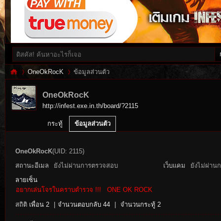
OneOkRocK
ข้อมูลส่วนตัว
OneOkRocK
http://infest.exe.in.th/board/?2115
Inf
›
›
กระทู้
ข้อมูลส่วนตัว
OneOkRocK
(UID: 2115)
สถานะอีเมล
ยังไม่ผ่านการตรวจสอบ
เว็บแคม
ยังไม่ผ่าน
ลายเซ็น
อยากเล่นโจรในคราบตำรวจ !!! ONE OK ROCK
สถิติ
เพื่อน 2
|
จำนวนตอบกลับ 44
|
จำนวนกระทู้ 2
es