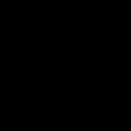
r
St
ori