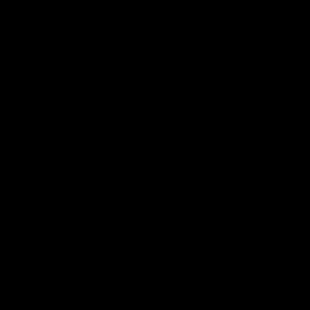
rvi
vo