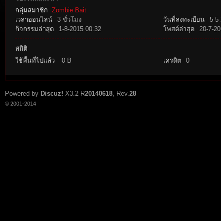
กลุ่มสมาชิก
Zombie Bait
เวลาออนไลน์
3 ชั่วโมง
วันที่ลงทะเบียน
5-5
กิจกรรมล่าสุด
1-8-2015 00:32
โพสต์ล่าสุด
20-7-20
สถิติ
ใช้พื้นที่ไปแล้ว
0 B
เครดิต
0
tat
Powered by
Discuz!
X3.2
R
20140618
, Rev.
28
© 2001-2014
io