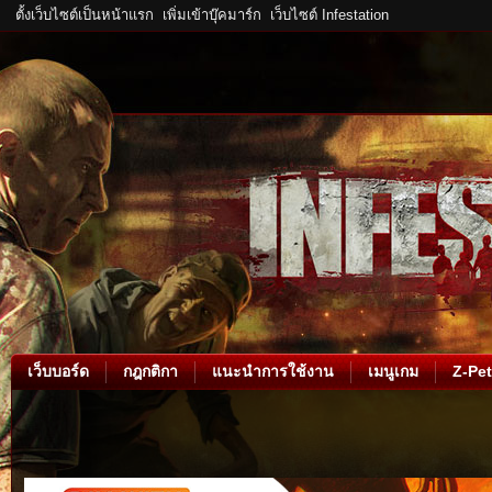
ตั้งเว็บไซต์เป็นหน้าแรก
เพิ่มเข้าบุ๊คมาร์ก
เว็บไซต์ Infestation
เว็บบอร์ด
กฎกติกา
แนะนำการใช้งาน
เมนูเกม
Z-Pet