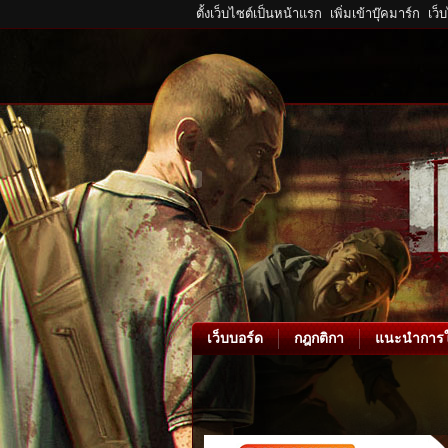
ตั้งเว็บไซต์เป็นหน้าแรก
เพิ่มเข้าบุ๊คมาร์ก
เว็
เว็บบอร์ด
กฎกติกา
แนะนำการใ