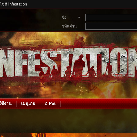
บไซต์ Infestation
ชื่อ
สมาชิก
รหัสผ่าน
ช้งาน
เมนูเกม
Z-Pet