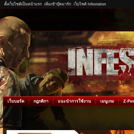
ตั้งเว็บไซต์เป็นหน้าแรก
เพิ่มเข้าบุ๊คมาร์ก
เว็บไซต์ Infestation
เว็บบอร์ด
กฎกติกา
แนะนำการใช้งาน
เมนูเกม
Z-Pet