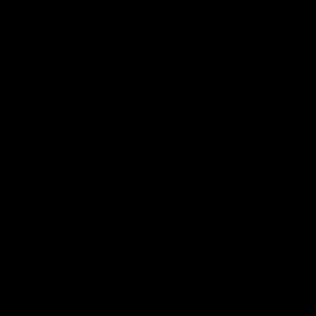
rvi
vo