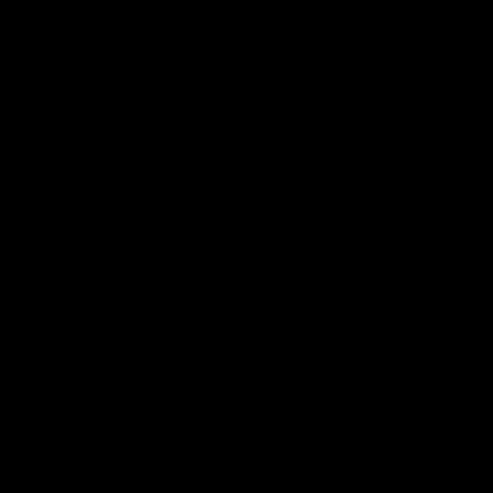
n:
Su