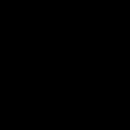
r
St
ori