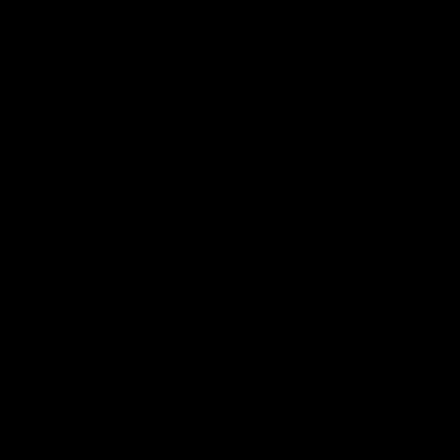
n:
Su