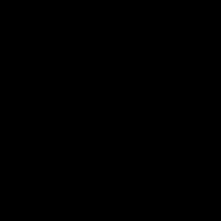
rvi
vo