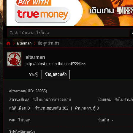
altarman
ข้อมูลส่วนตัว
altarman
http://infest.exe.in.th/board/?28955
Inf
›
›
กระทู้
ข้อมูลส่วนตัว
altarman
(UID: 28955)
สถานะอีเมล
ยังไม่ผ่านการตรวจสอบ
เว็บแคม
ยังไม่ผ่าน
สถิติ
เพื่อน 0
|
จำนวนตอบกลับ 382
|
จำนวนกระทู้ 0
เพศ
ไม่บอก
วันเกิด
-
es
โปรไฟล์แนะนำ