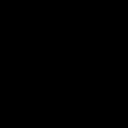
rvi
vo