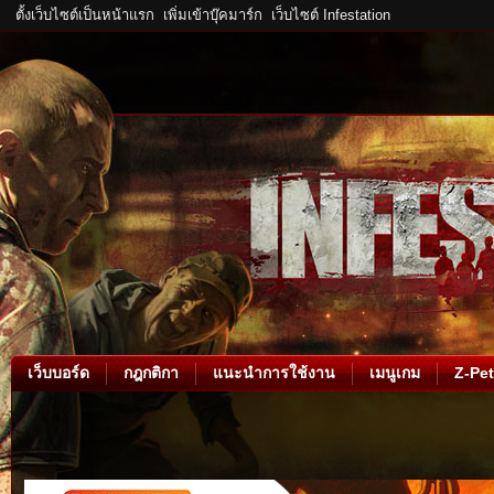
ตั้งเว็บไซต์เป็นหน้าแรก
เพิ่มเข้าบุ๊คมาร์ก
เว็บไซต์ Infestation
เว็บบอร์ด
กฎกติกา
แนะนำการใช้งาน
เมนูเกม
Z-Pet