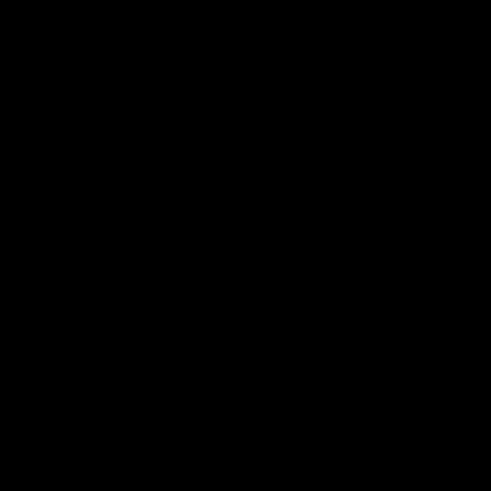
n:
Su