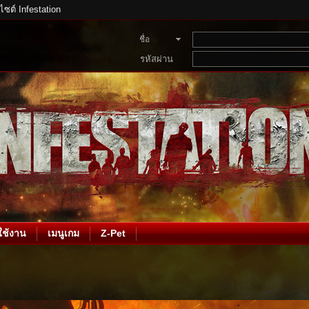
บไซต์ Infestation
ชื่อ
สมาชิก
รหัสผ่าน
ช้งาน
เมนูเกม
Z-Pet