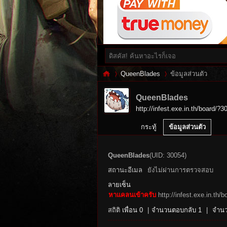
QueenBlades
ข้อมูลส่วนตัว
QueenBlades
http://infest.exe.in.th/board/?3
Inf
›
›
กระทู้
ข้อมูลส่วนตัว
QueenBlades
(UID: 30054)
สถานะอีเมล
ยังไม่ผ่านการตรวจสอบ
ลายเซ็น
หาแคลนเข้าครับ
http://infest.exe.in.t
สถิติ
เพื่อน 0
|
จำนวนตอบกลับ 1
|
จำนว
es