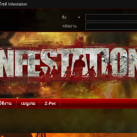
บไซต์ Infestation
ชื่อ
สมาชิก
รหัสผ่าน
ช้งาน
เมนูเกม
Z-Pet