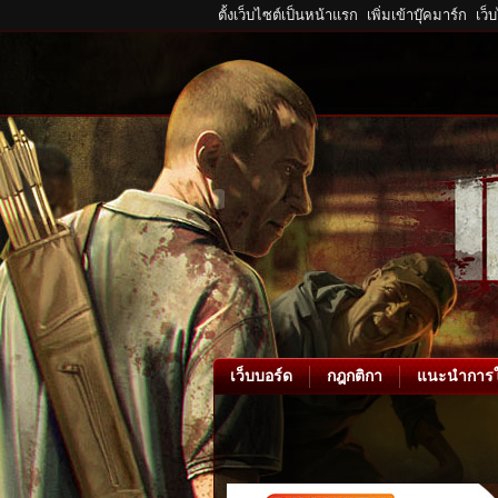
ตั้งเว็บไซต์เป็นหน้าแรก
เพิ่มเข้าบุ๊คมาร์ก
เว็
เว็บบอร์ด
กฎกติกา
แนะนำการใ