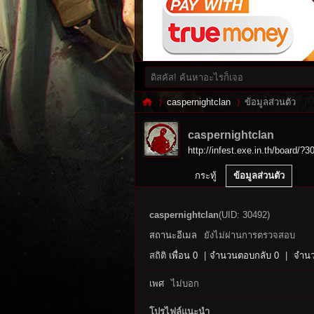
caspernightclan
ข้อมูลส่วนตัว
caspernightclan
http://infest.exe.in.th/board/?3
Inf
›
›
กระทู้
ข้อมูลส่วนตัว
caspernightclan
(UID: 30492)
สถานะอีเมล
ยังไม่ผ่านการตรวจสอบ
สถิติ
เพื่อน 0
|
จำนวนตอบกลับ 0
|
จำนว
เพศ
ไม่บอก
es
โปรไฟล์แนะนำ