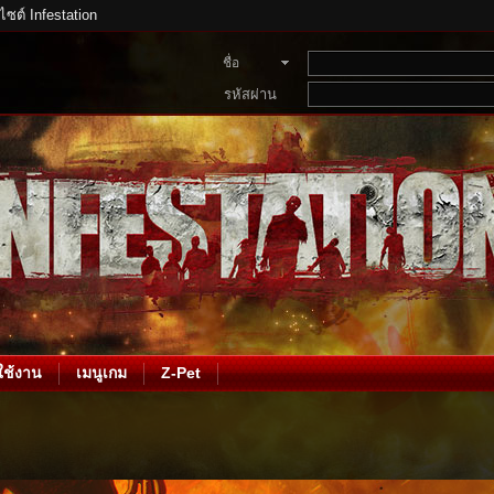
บไซต์ Infestation
ชื่อ
สมาชิก
รหัสผ่าน
ช้งาน
เมนูเกม
Z-Pet