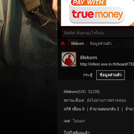
lifekorn
ข้อมูลส่วนตัว
lifekorn
http://infest.exe.in.th/board/?3
Inf
›
›
กระทู้
ข้อมูลส่วนตัว
lifekorn
(UID: 31239)
สถานะอีเมล
ยังไม่ผ่านการตรวจสอบ
สถิติ
เพื่อน 0
|
จำนวนตอบกลับ 2
|
จำนว
เพศ
ไม่บอก
es
โปรไฟล์แนะนำ