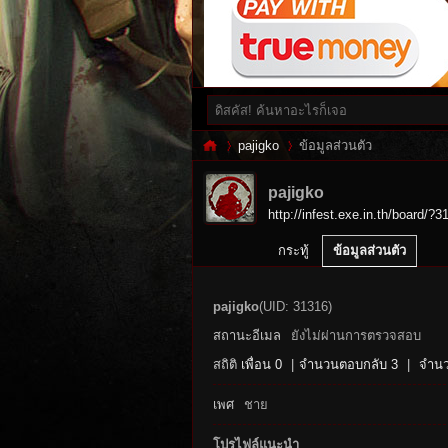
pajigko
ข้อมูลส่วนตัว
pajigko
http://infest.exe.in.th/board/?3
Inf
›
›
กระทู้
ข้อมูลส่วนตัว
pajigko
(UID: 31316)
สถานะอีเมล
ยังไม่ผ่านการตรวจสอบ
สถิติ
เพื่อน 0
|
จำนวนตอบกลับ 3
|
จำนว
เพศ
ชาย
es
โปรไฟล์แนะนำ