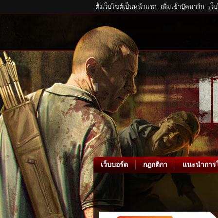
ตั้งเว็บไซต์เป็นหน้าแรก
เพิ่มเข้าบุ๊คมาร์ก
เว็
เว็บบอร์ด
กฎกติกา
แนะนำการใ