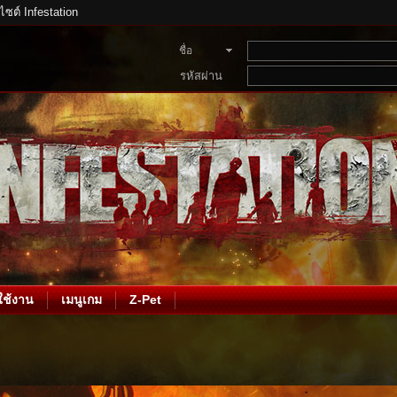
บไซต์ Infestation
ชื่อ
สมาชิก
รหัสผ่าน
ช้งาน
เมนูเกม
Z-Pet