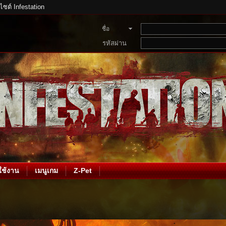
บไซต์ Infestation
ชื่อ
สมาชิก
รหัสผ่าน
ช้งาน
เมนูเกม
Z-Pet