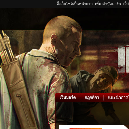
ตั้งเว็บไซต์เป็นหน้าแรก
เพิ่มเข้าบุ๊คมาร์ก
เว็
เว็บบอร์ด
กฎกติกา
แนะนำการใ