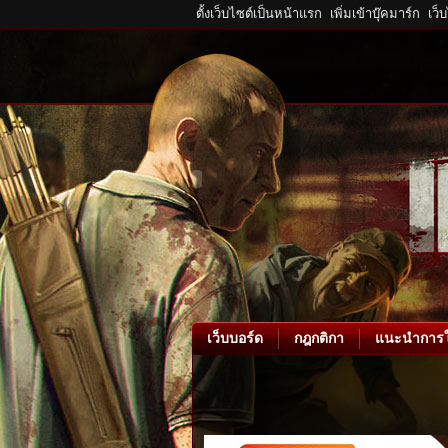
ตั้งเว็บไซต์เป็นหน้าแรก
เพิ่มเข้าบุ๊คมาร์ก
เว็
เว็บบอร์ด
กฎกติกา
แนะนำการใ