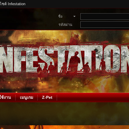
บไซต์ Infestation
ชื่อ
สมาชิก
รหัสผ่าน
ช้งาน
เมนูเกม
Z-Pet