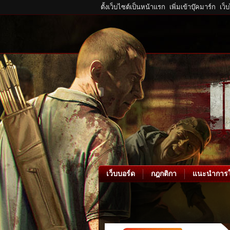
ตั้งเว็บไซต์เป็นหน้าแรก
เพิ่มเข้าบุ๊คมาร์ก
เว็
เว็บบอร์ด
กฎกติกา
แนะนำการใ