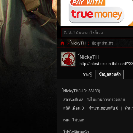
์NickyTH
ข้อมูลส่วนตัว
์NickyTH
http://infest.exe.in.th/board/?3
Inf
›
›
กระทู้
ข้อมูลส่วนตัว
์NickyTH
(UID: 33133)
สถานะอีเมล
ยังไม่ผ่านการตรวจสอบ
สถิติ
เพื่อน 0
|
จำนวนตอบกลับ 0
|
จำนว
เพศ
ไม่บอก
es
โปรไฟล์แนะนำ