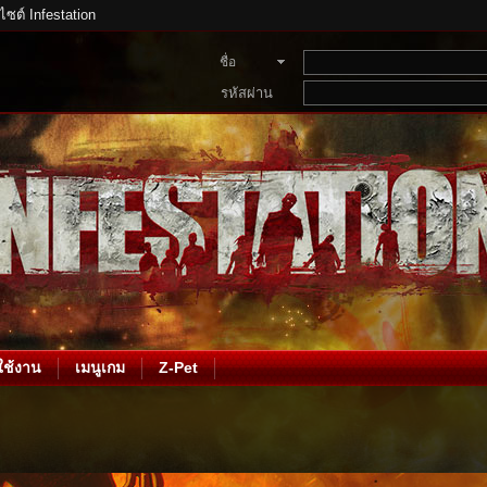
บไซต์ Infestation
ชื่อ
สมาชิก
รหัสผ่าน
ช้งาน
เมนูเกม
Z-Pet