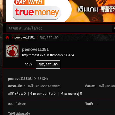
peelove11381
ข้อมูลส่วนตัว
peelove11381
http://infest.exe.in.th/board/?33134
Inf
›
›
กระทู้
ข้อมูลส่วนตัว
peelove11381
(UID: 33134)
สถานะอีเมล
ยังไม่ผ่านการตรวจสอบ
เว็บแคม
ยังไม่ผ่าน
สถิติ
เพื่อน 0
|
จำนวนตอบกลับ 0
|
จำนวนกระทู้ 0
เพศ
ไม่บอก
วันเกิด
-
es
โปรไฟล์แนะนำ