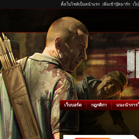
ตั้งเว็บไซต์เป็นหน้าแรก
เพิ่มเข้าบุ๊คมาร์ก
เว็
เว็บบอร์ด
กฎกติกา
แนะนำการใ