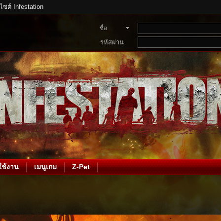
บไซต์ Infestation
ชื่อ
สมาชิก
รหัสผ่าน
ช้งาน
เมนูเกม
Z-Pet