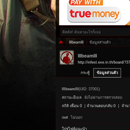
lllbeamlll
ข้อมูลส่วนตัว
lllbeamlll
http://infest.exe.in.th/board/?3
Inf
›
›
กระทู้
ข้อมูลส่วนตัว
lllbeamlll
(UID: 37001)
สถานะอีเมล
ยังไม่ผ่านการตรวจสอบ
สถิติ
เพื่อน 0
|
จำนวนตอบกลับ 0
|
จำนว
เพศ
ไม่บอก
es
โปรไฟล์แนะนำ