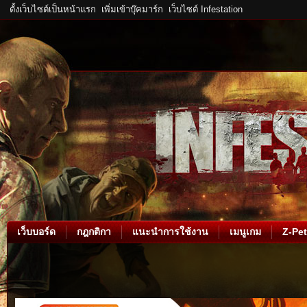
ตั้งเว็บไซต์เป็นหน้าแรก
เพิ่มเข้าบุ๊คมาร์ก
เว็บไซต์ Infestation
เว็บบอร์ด
กฎกติกา
แนะนำการใช้งาน
เมนูเกม
Z-Pet