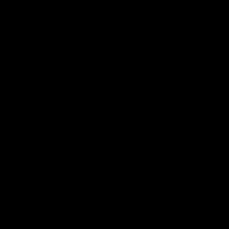
r
St
ori