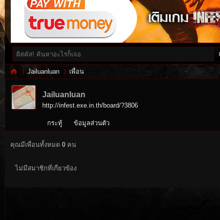
Jailuanluan
เพื่อน
Jailuanluan
http://infest.exe.in.th/board/?3806
Inf
›
›
กระทู้
ข้อมูลส่วนตัว
คุณมีเพื่อนทั้งหมด
0
คน
ไม่มีสมาชิกที่เกี่ยวข้อง
es