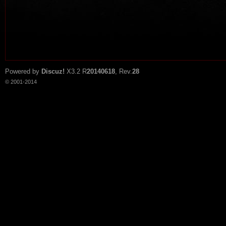
Powered by
Discuz!
X3.2
R
20140618
, Rev.
28
© 2001-2014
tat
io