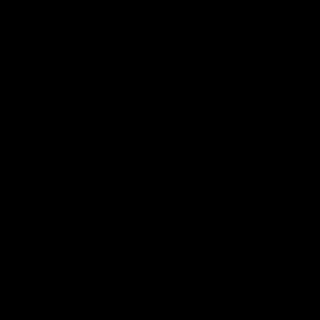
n:
Su