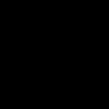
r
St
ori