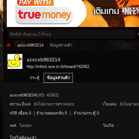
azxcvb963214
ข้อมูลส่วนตัว
azxcvb963214
http://infest.exe.in.th/board/?42062
Inf
›
›
กระทู้
ข้อมูลส่วนตัว
azxcvb963214
(UID: 42062)
สถานะอีเมล
ยังไม่ผ่านการตรวจสอบ
เว็บแคม
ยังไม่ผ่าน
สถิติ
เพื่อน 0
|
จำนวนตอบกลับ 0
|
จำนวนกระทู้ 0
เพศ
ไม่บอก
วันเกิด
-
es
โปรไฟล์แนะนำ