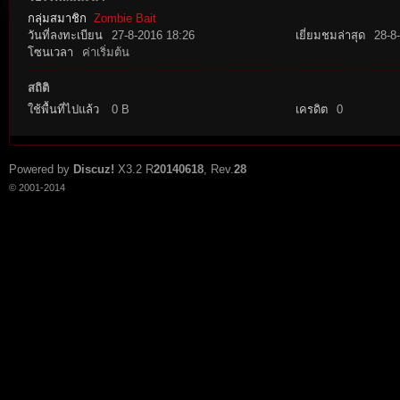
กลุ่มสมาชิก
Zombie Bait
วันที่ลงทะเบียน
27-8-2016 18:26
เยี่ยมชมล่าสุด
28-8
โซนเวลา
ค่าเริ่มต้น
สถิติ
ใช้พื้นที่ไปแล้ว
0 B
เครดิต
0
tat
Powered by
Discuz!
X3.2
R
20140618
, Rev.
28
© 2001-2014
io