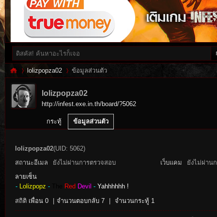
lolizpopza02
ข้อมูลส่วนตัว
lolizpopza02
http://infest.exe.in.th/board/?5062
Inf
›
›
กระทู้
ข้อมูลส่วนตัว
lolizpopza02
(UID: 5062)
สถานะอีเมล
ยังไม่ผ่านการตรวจสอบ
เว็บแคม
ยังไม่ผ่าน
ลายเซ็น
-
Lolizpopz
-
The
Red
Devil
-
Yahhhhhh !
สถิติ
เพื่อน 0
|
จำนวนตอบกลับ 7
|
จำนวนกระทู้ 1
es