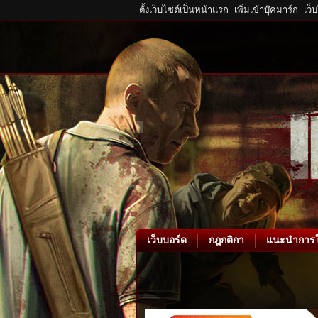
ตั้งเว็บไซต์เป็นหน้าแรก
เพิ่มเข้าบุ๊คมาร์ก
เว็
เว็บบอร์ด
กฎกติกา
แนะนำการใ