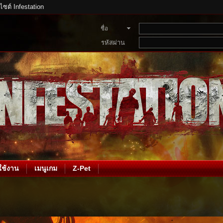
บไซต์ Infestation
ชื่อ
สมาชิก
รหัสผ่าน
ช้งาน
เมนูเกม
Z-Pet