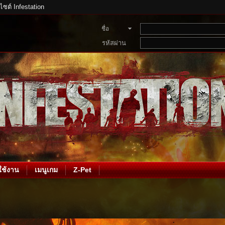
บไซต์ Infestation
ชื่อ
สมาชิก
รหัสผ่าน
ช้งาน
เมนูเกม
Z-Pet