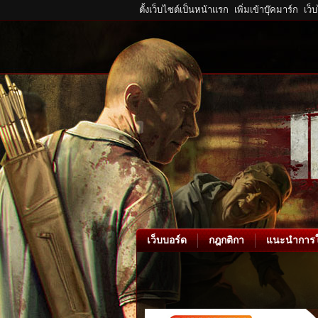
ตั้งเว็บไซต์เป็นหน้าแรก
เพิ่มเข้าบุ๊คมาร์ก
เว็
เว็บบอร์ด
กฎกติกา
แนะนำการใ