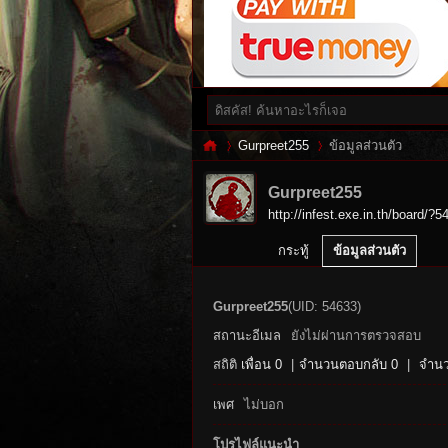
Gurpreet255
ข้อมูลส่วนตัว
Gurpreet255
http://infest.exe.in.th/board/?5
Inf
›
›
กระทู้
ข้อมูลส่วนตัว
Gurpreet255
(UID: 54633)
สถานะอีเมล
ยังไม่ผ่านการตรวจสอบ
สถิติ
เพื่อน 0
|
จำนวนตอบกลับ 0
|
จำนว
เพศ
ไม่บอก
es
โปรไฟล์แนะนำ