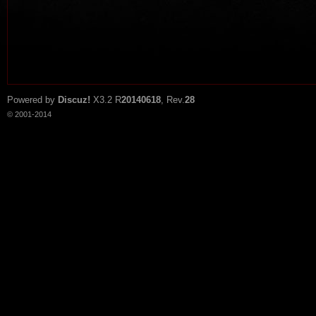
Powered by
Discuz!
X3.2
R
20140618
, Rev.
28
© 2001-2014
tat
io