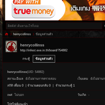
henrycollinss
ข้อมูลส่วนตัว
henrycollinss
http://infest.exe.in.th/board/?54882
Inf
›
›
กระทู้
ข้อมูลส่วนตัว
henrycollinss
(UID: 54882)
สถานะอีเมล
ยังไม่ผ่านการตรวจสอบ
เว็บแคม
ยังไม่ผ่าน
สถิติ
เพื่อน 0
|
จำนวนตอบกลับ 0
|
จำนวนกระทู้ 1
เพศ
ไม่บอก
วันเกิด
-
es
โปรไฟล์แนะนำ