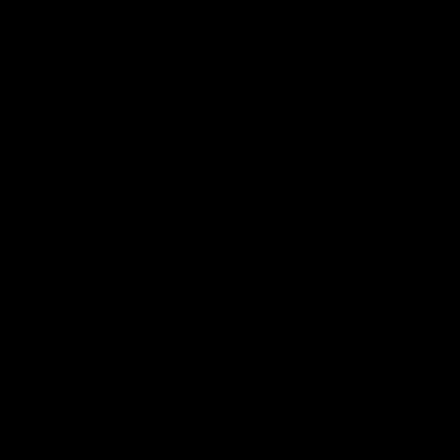
r
St
ori