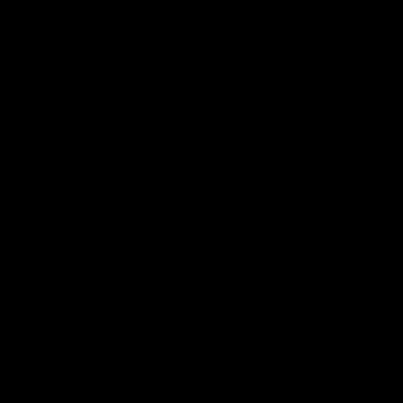
n:
Su