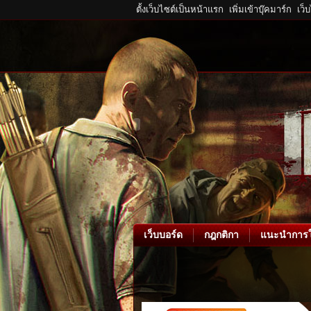
ตั้งเว็บไซต์เป็นหน้าแรก
เพิ่มเข้าบุ๊คมาร์ก
เว็
เว็บบอร์ด
กฎกติกา
แนะนำการใ