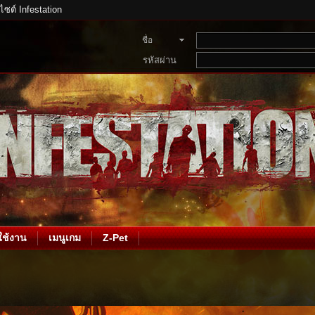
บไซต์ Infestation
ชื่อ
สมาชิก
รหัสผ่าน
ช้งาน
เมนูเกม
Z-Pet