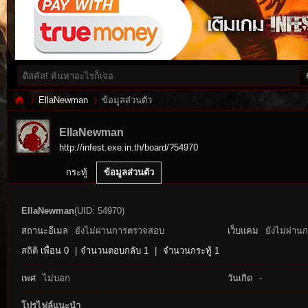
EllaNewman
ข้อมูลส่วนตัว
EllaNewman
http://infest.exe.in.th/board/?54970
Inf
›
›
กระทู้
ข้อมูลส่วนตัว
EllaNewman
(UID: 54970)
สถานะอีเมล
ยังไม่ผ่านการตรวจสอบ
เว็บแคม
ยังไม่ผ่าน
สถิติ
เพื่อน 0
|
จำนวนตอบกลับ 1
|
จำนวนกระทู้ 1
เพศ
ไม่บอก
วันเกิด
-
es
โปรไฟล์แนะนำ