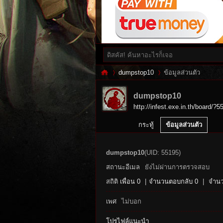
dumpstop10
ข้อมูลส่วนตัว
dumpstop10
http://infest.exe.in.th/board/?5
Inf
›
›
กระทู้
ข้อมูลส่วนตัว
dumpstop10
(UID: 55195)
สถานะอีเมล
ยังไม่ผ่านการตรวจสอบ
สถิติ
เพื่อน 0
|
จำนวนตอบกลับ 0
|
จำนว
เพศ
ไม่บอก
es
โปรไฟล์แนะนำ