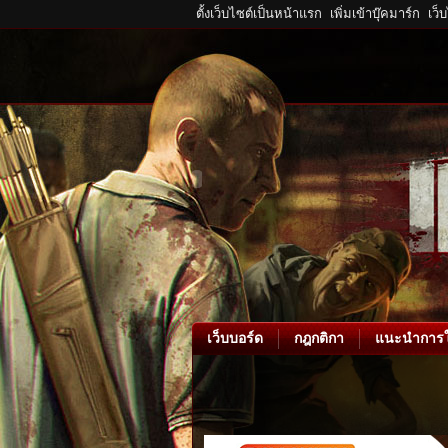
ตั้งเว็บไซต์เป็นหน้าแรก
เพิ่มเข้าบุ๊คมาร์ก
เว็
เว็บบอร์ด
กฎกติกา
แนะนำการใ