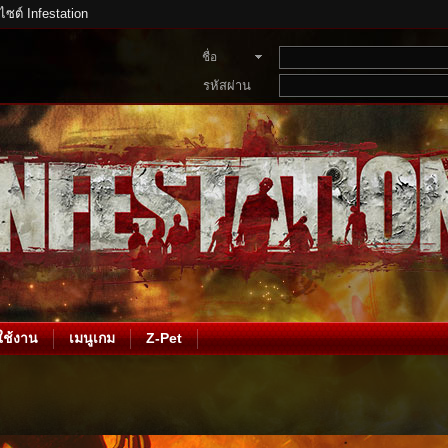
บไซต์ Infestation
ชื่อ
สมาชิก
รหัสผ่าน
ช้งาน
เมนูเกม
Z-Pet