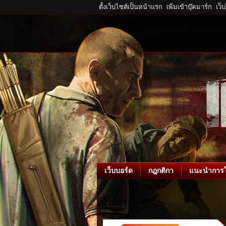
ตั้งเว็บไซต์เป็นหน้าแรก
เพิ่มเข้าบุ๊คมาร์ก
เว็
เว็บบอร์ด
กฎกติกา
แนะนำการใ