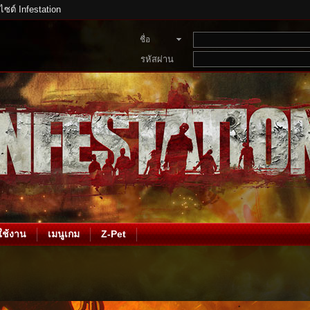
บไซต์ Infestation
ชื่อ
สมาชิก
รหัสผ่าน
ช้งาน
เมนูเกม
Z-Pet