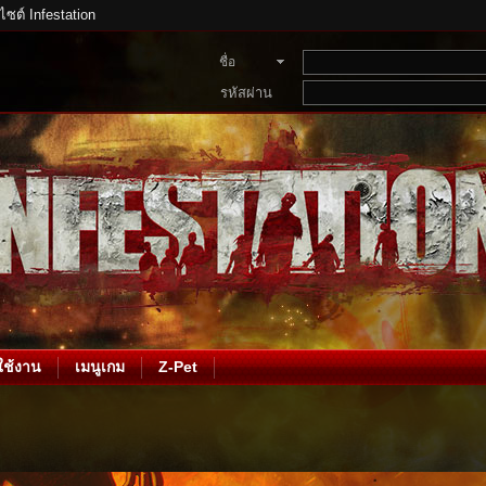
บไซต์ Infestation
ชื่อ
สมาชิก
รหัสผ่าน
ช้งาน
เมนูเกม
Z-Pet