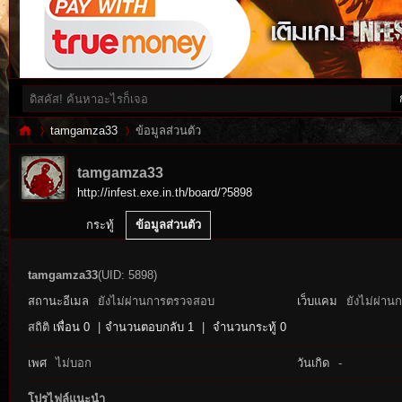
tamgamza33
ข้อมูลส่วนตัว
tamgamza33
http://infest.exe.in.th/board/?5898
Inf
›
›
กระทู้
ข้อมูลส่วนตัว
tamgamza33
(UID: 5898)
สถานะอีเมล
ยังไม่ผ่านการตรวจสอบ
เว็บแคม
ยังไม่ผ่าน
สถิติ
เพื่อน 0
|
จำนวนตอบกลับ 1
|
จำนวนกระทู้ 0
เพศ
ไม่บอก
วันเกิด
-
es
โปรไฟล์แนะนำ