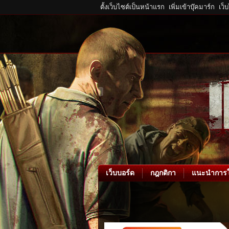
ตั้งเว็บไซต์เป็นหน้าแรก
เพิ่มเข้าบุ๊คมาร์ก
เว็
เว็บบอร์ด
กฎกติกา
แนะนำการใ