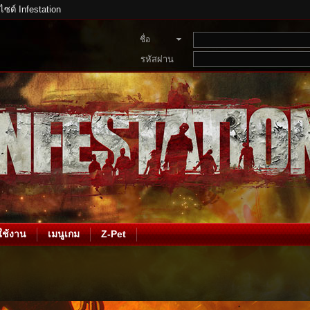
บไซต์ Infestation
ชื่อ
สมาชิก
รหัสผ่าน
ช้งาน
เมนูเกม
Z-Pet