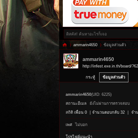
ammarin4650
ข้อมูลส่วนตัว
ammarin4650
http://infest.exe.in.th/board/?6
Inf
›
›
กระทู้
ข้อมูลส่วนตัว
ammarin4650
(UID: 6225)
สถานะอีเมล
ยังไม่ผ่านการตรวจสอบ
สถิติ
เพื่อน 0
|
จำนวนตอบกลับ 32
|
จำน
เพศ
ไม่บอก
es
โปรไฟล์แนะนำ