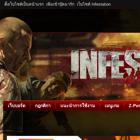
ตั้งเว็บไซต์เป็นหน้าแรก
เพิ่มเข้าบุ๊คมาร์ก
เว็บไซต์ Infestation
เว็บบอร์ด
กฎกติกา
แนะนำการใช้งาน
เมนูเกม
Z-Pet