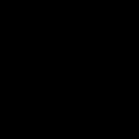
rvi
vo