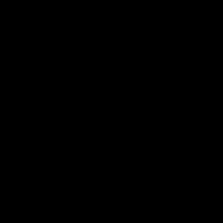
n:
Su