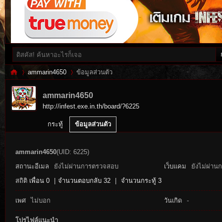
ammarin4650
ข้อมูลส่วนตัว
ammarin4650
http://infest.exe.in.th/board/?6225
Inf
›
›
กระทู้
ข้อมูลส่วนตัว
ammarin4650
(UID: 6225)
สถานะอีเมล
ยังไม่ผ่านการตรวจสอบ
เว็บแคม
ยังไม่ผ่าน
สถิติ
เพื่อน 0
|
จำนวนตอบกลับ 32
|
จำนวนกระทู้ 3
เพศ
ไม่บอก
วันเกิด
-
es
โปรไฟล์แนะนำ