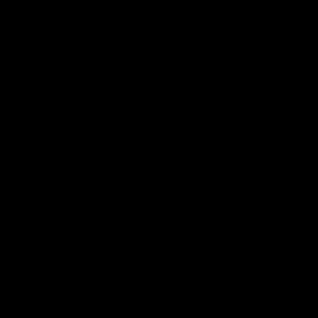
n:
Su