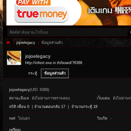
jojoelegacy
ข้อมูลส่วนตัว
jojoelegacy
http://infest.exe.in.th/board/?8388
Inf
›
›
กระทู้
ข้อมูลส่วนตัว
jojoelegacy
(UID: 8388)
สถานะอีเมล
ยังไม่ผ่านการตรวจสอบ
เว็บแคม
ยังไม่ผ่าน
สถิติ
เพื่อน 0
|
จำนวนตอบกลับ 17
|
จำนวนกระทู้ 18
เพศ
ไม่บอก
วันเกิด
-
es
เหรียญ