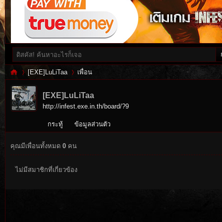
[EXE]LuLiTaa
เพื่อน
[EXE]LuLiTaa
http://infest.exe.in.th/board/?9
Inf
›
›
กระทู้
ข้อมูลส่วนตัว
คุณมีเพื่อนทั้งหมด
0
คน
ไม่มีสมาชิกที่เกี่ยวข้อง
es