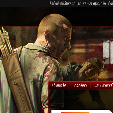
ตั้งเว็บไซต์เป็นหน้าแรก
เพิ่มเข้าบุ๊คมาร์ก
เว็
เว็บบอร์ด
กฎกติกา
แนะนำการใ