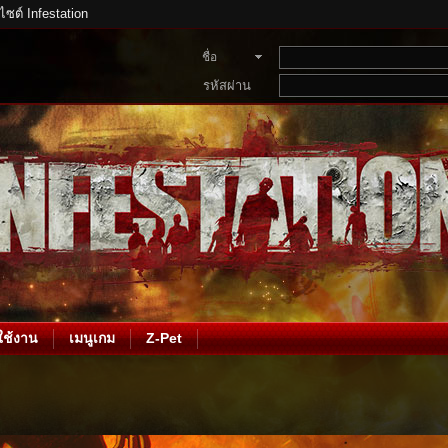
บไซต์ Infestation
ชื่อ
สมาชิก
รหัสผ่าน
ช้งาน
เมนูเกม
Z-Pet