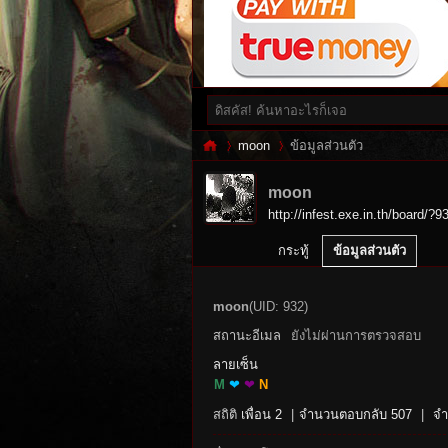
moon
ข้อมูลส่วนตัว
moon
http://infest.exe.in.th/board/?9
Inf
›
›
กระทู้
ข้อมูลส่วนตัว
moon
(UID: 932)
สถานะอีเมล
ยังไม่ผ่านการตรวจสอบ
ลายเซ็น
M
❤
❤
N
สถิติ
เพื่อน 2
|
จำนวนตอบกลับ 507
|
จำ
es