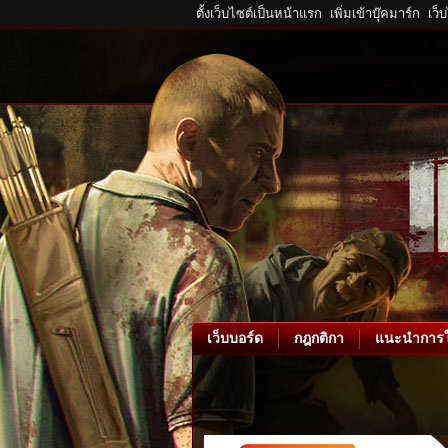
ตั้งเว็บไซต์เป็นหน้าแรก
เพิ่มเข้าบุ๊คมาร์ก
เว็
เว็บบอร์ด
กฎกติกา
แนะนำการใ