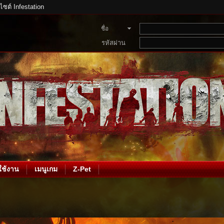
บไซต์ Infestation
ชื่อ
สมาชิก
รหัสผ่าน
ช้งาน
เมนูเกม
Z-Pet