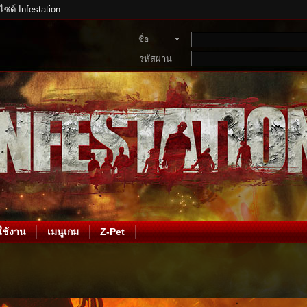
บไซต์ Infestation
ชื่อ
สมาชิก
รหัสผ่าน
ช้งาน
เมนูเกม
Z-Pet