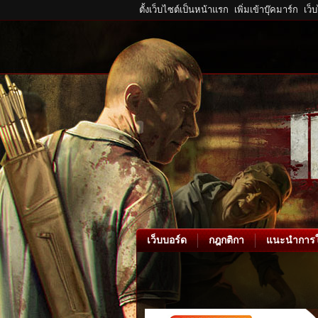
ตั้งเว็บไซต์เป็นหน้าแรก
เพิ่มเข้าบุ๊คมาร์ก
เว็
เว็บบอร์ด
กฎกติกา
แนะนำการใ