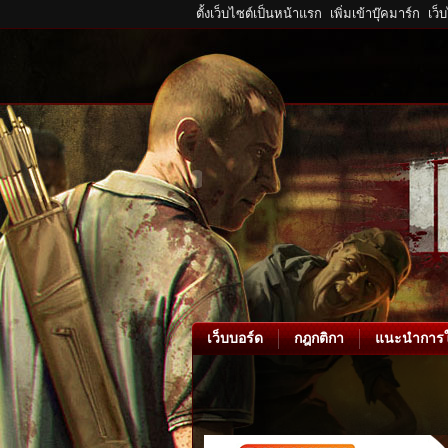
ตั้งเว็บไซต์เป็นหน้าแรก
เพิ่มเข้าบุ๊คมาร์ก
เว็
เว็บบอร์ด
กฎกติกา
แนะนำการใ