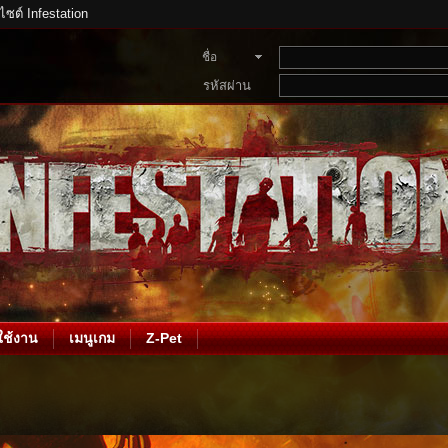
บไซต์ Infestation
ชื่อ
สมาชิก
รหัสผ่าน
ช้งาน
เมนูเกม
Z-Pet