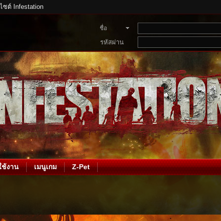
บไซต์ Infestation
ชื่อ
สมาชิก
รหัสผ่าน
ช้งาน
เมนูเกม
Z-Pet