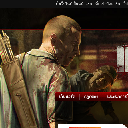
ตั้งเว็บไซต์เป็นหน้าแรก
เพิ่มเข้าบุ๊คมาร์ก
เว็
เว็บบอร์ด
กฎกติกา
แนะนำการใ