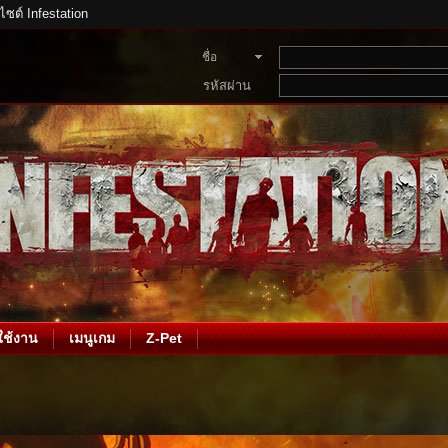
บไซต์ Infestation
ชื่อ
สมาชิก
รหัสผ่าน
ช้งาน
เมนูเกม
Z-Pet