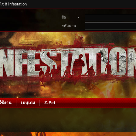
บไซต์ Infestation
ชื่อ
สมาชิก
รหัสผ่าน
ช้งาน
เมนูเกม
Z-Pet