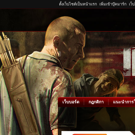
ตั้งเว็บไซต์เป็นหน้าแรก
เพิ่มเข้าบุ๊คมาร์ก
เว็
เว็บบอร์ด
กฎกติกา
แนะนำการใ