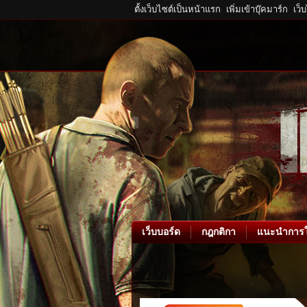
ตั้งเว็บไซต์เป็นหน้าแรก
เพิ่มเข้าบุ๊คมาร์ก
เว็
เว็บบอร์ด
กฎกติกา
แนะนำการใ