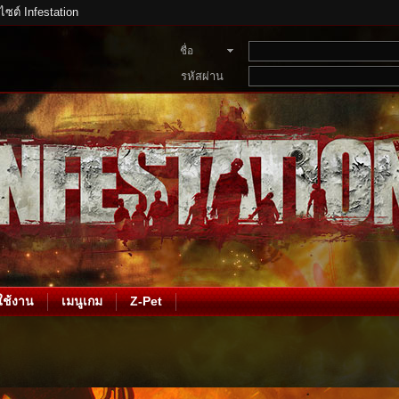
บไซต์ Infestation
ชื่อ
สมาชิก
รหัสผ่าน
ช้งาน
เมนูเกม
Z-Pet