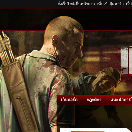
ตั้งเว็บไซต์เป็นหน้าแรก
เพิ่มเข้าบุ๊คมาร์ก
เว็
เว็บบอร์ด
กฎกติกา
แนะนำการใ