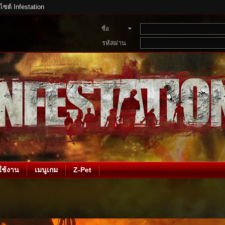
บไซต์ Infestation
ชื่อ
สมาชิก
รหัสผ่าน
ช้งาน
เมนูเกม
Z-Pet