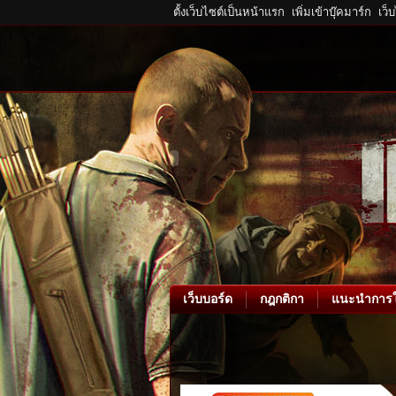
ตั้งเว็บไซต์เป็นหน้าแรก
เพิ่มเข้าบุ๊คมาร์ก
เว็
เว็บบอร์ด
กฎกติกา
แนะนำการใ