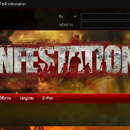
บไซต์ Infestation
ชื่อ
สมาชิก
รหัสผ่าน
ช้งาน
เมนูเกม
Z-Pet