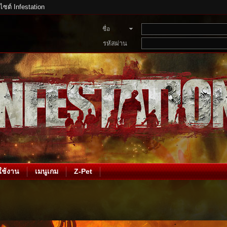
บไซต์ Infestation
ชื่อ
สมาชิก
รหัสผ่าน
ช้งาน
เมนูเกม
Z-Pet