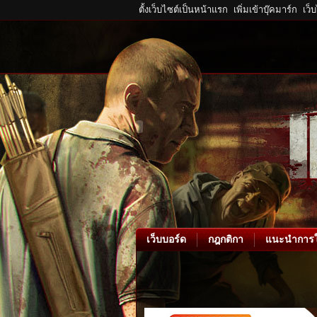
ตั้งเว็บไซต์เป็นหน้าแรก
เพิ่มเข้าบุ๊คมาร์ก
เว็
เว็บบอร์ด
กฎกติกา
แนะนำการใ