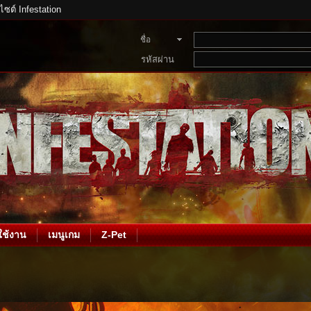
บไซต์ Infestation
ชื่อ
สมาชิก
รหัสผ่าน
ช้งาน
เมนูเกม
Z-Pet