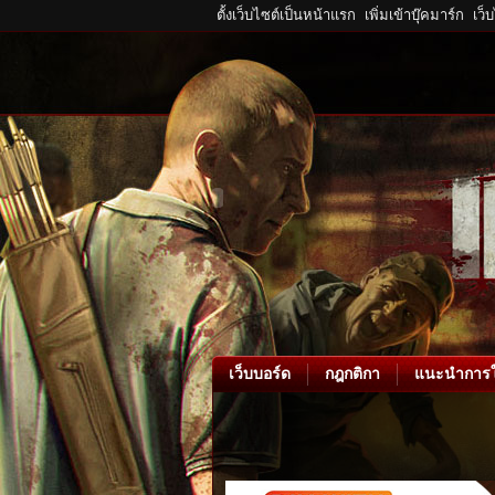
ตั้งเว็บไซต์เป็นหน้าแรก
เพิ่มเข้าบุ๊คมาร์ก
เว็
เว็บบอร์ด
กฎกติกา
แนะนำการใ