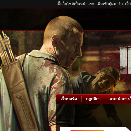
ตั้งเว็บไซต์เป็นหน้าแรก
เพิ่มเข้าบุ๊คมาร์ก
เว็
เว็บบอร์ด
กฎกติกา
แนะนำการใ