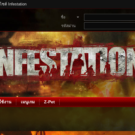
บไซต์ Infestation
ชื่อ
สมาชิก
รหัสผ่าน
ช้งาน
เมนูเกม
Z-Pet