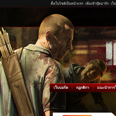
ตั้งเว็บไซต์เป็นหน้าแรก
เพิ่มเข้าบุ๊คมาร์ก
เว็
เว็บบอร์ด
กฎกติกา
แนะนำการใ