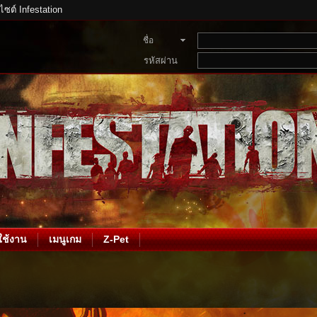
บไซต์ Infestation
ชื่อ
สมาชิก
รหัสผ่าน
ช้งาน
เมนูเกม
Z-Pet