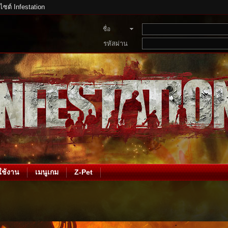
บไซต์ Infestation
ชื่อ
สมาชิก
รหัสผ่าน
ช้งาน
เมนูเกม
Z-Pet