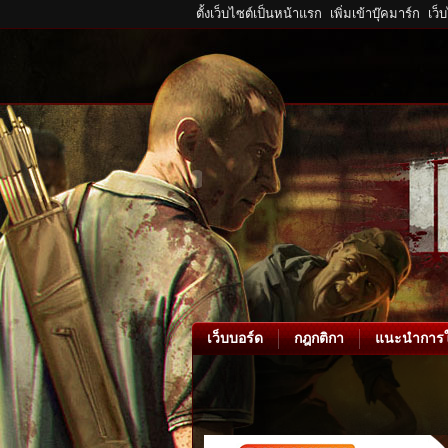
ตั้งเว็บไซต์เป็นหน้าแรก
เพิ่มเข้าบุ๊คมาร์ก
เว็
เว็บบอร์ด
กฎกติกา
แนะนำการใ