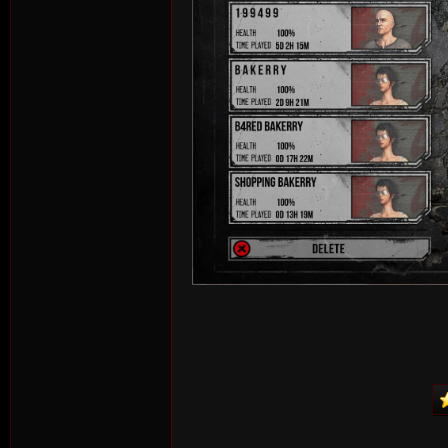
n:
Su