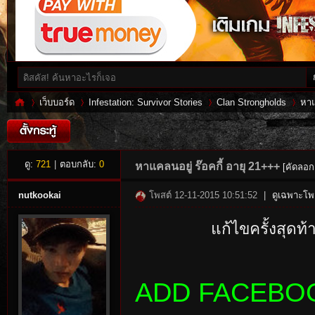
เว็บบอร์ด
Infestation: Survivor Stories
Clan Strongholds
หาแ
Inf
»
›
›
›
ดู:
721
|
ตอบกลับ:
0
หาแคลนอยู่ ร๊อคกี้ อายุ 21+++
[คัดลอกล
nutkookai
โพสต์ 12-11-2015 10:51:52
|
ดูเฉพาะโพส
แก้ไขครั้งสุดท
ADD FACEBOO
es