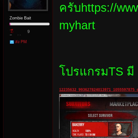
ครับ
https://ww
Zombie Bait
myhart
9
Zombie
ส่ง PM
Point
tat
โปรแกรมTS มี
12235632_993627824013971_1055597875_o
io